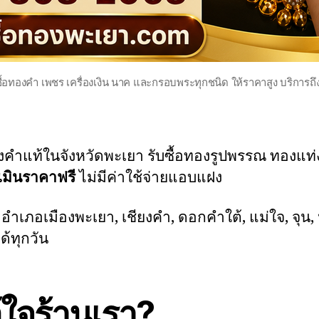
ซื้อทองคำ เพชร เครื่องเงิน นาค และกรอบพระทุกชนิด ให้ราคาสูง บริการถึง
องคำแท้ในจังหวัดพะเยา รับซื้อทองรูปพรรณ ทองแ
เมินราคาฟรี
ไม่มีค่าใช้จ่ายแอบแฝง
ก่ อำเภอเมืองพะเยา, เชียงคำ, ดอกคำใต้, แม่ใจ, จุน
ด้ทุกวัน
้ใจร้านเรา?